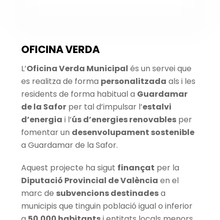
OFICINA VERDA
L’
Oficina Verda Municipal
és un servei que
es realitza de forma
personalitzada
als i les
residents de forma habitual a
Guardamar
de la Safor
per tal d’impulsar l’
estalvi
d’energia
i l’
ús d’energies renovables
per
fomentar un
desenvolupament sostenible
a Guardamar de la Safor.
Aquest projecte ha sigut
finançat
per la
Diputació Provincial de València
en el
marc de
subvencions destinades
a
municipis que tinguin població igual o inferior
a
50.000 habitants
i entitats locals menors