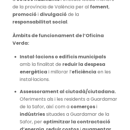
de la província de València per al
foment
,
promoció
i
divulgació
de la
responsabilitat social
.
Àmbits de funcionament de l’Oficina
Verda:
Instal·lacions o edificis municipals
amb la finalitat de
reduir la despesa
energètica
i millorar l’
eficiència
en les
instal·lacions.
Assessorament al ciutadà/ciutadana.
Oferiments als i les residents a Guardamar
de la Safor, així com a
comerços
i
indústries
situades a Guardamar de la
Safor, per
optimitzar la contractació
d’energia
,
reduir costos
i
augmentar