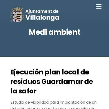
Saltar
Men
al
contingut
Medi ambient
Ejecución plan local de
residuos Guardamar de
la safor
Estudio de viabilidad para implantación de un
sistema puerta a puerta para la recogida de