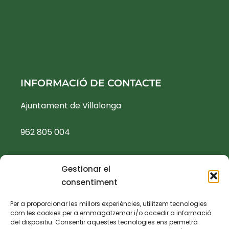
INFORMACIÓ DE CONTACTE
Ajuntament de Villalonga
962 805 004
ajuntament@villalonga.es
Gestionar el
consentiment
TEXTOS LEGALS
Per a proporcionar les millors experiències, utilitzem tecnologies
com les cookies per a emmagatzemar i/o accedir a informació
Política de privacidad
del dispositiu. Consentir aquestes tecnologies ens permetrà