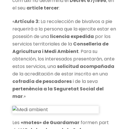
com així ho determina el
Decret 67/1996
, en
el seu
article tercer
:
«
Artículo 3:
La recolección de bivalvos a pie
requerirá a la persona que la ejercite estar en
posesión de una
licencia expedida
por los
servicios territoriales de la
Conselleria de
Agricultura i Medi Ambient
. Para su
obtención, los interesados presentarán, ante
estos servicios, una
solicitud acompañada
de la acreditación de estar inscrito en una
cofradía de pescadores
i de la seva
pertenència a la Seguretat Social del
mar
.»
Les
«motes» de Guardamar
formen part