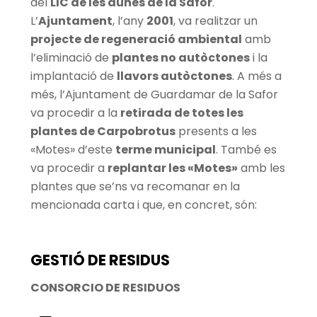
del
LIC de les dunes de la Safor
.
L’
Ajuntament
, l’any
2001
, va realitzar un
projecte de regeneració ambiental
amb
l’eliminació de
plantes no autòctones
i la
implantació de
llavors autòctones
. A més a
més, l’Ajuntament de Guardamar de la Safor
va procedir a la
retirada de totes les
plantes de Carpobrotus
presents a les
«Motes» d’este
terme municipal
. També es
va procedir a
replantar les «Motes»
amb les
plantes que se’ns va recomanar en la
mencionada carta i que, en concret, són:
GESTIÓ DE RESIDUS
CONSORCIO DE RESIDUOS