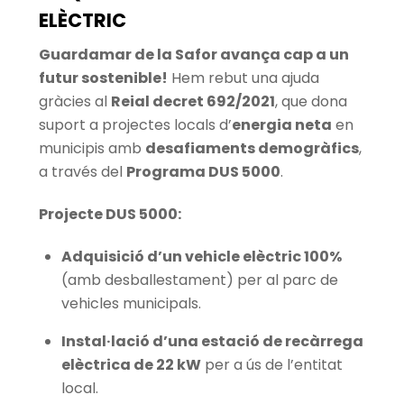
ELÈCTRIC
Guardamar de la Safor avança cap a un
futur sostenible!
Hem rebut una ajuda
gràcies al
Reial decret 692/2021
, que dona
suport a projectes locals d’
energia neta
en
municipis amb
desafiaments demogràfics
,
a través del
Programa DUS 5000
.
Projecte DUS 5000:
Adquisició d’un vehicle elèctric 100%
(amb desballestament) per al parc de
vehicles municipals.
Instal·lació d’una estació de recàrrega
elèctrica de 22 kW
per a ús de l’entitat
local.