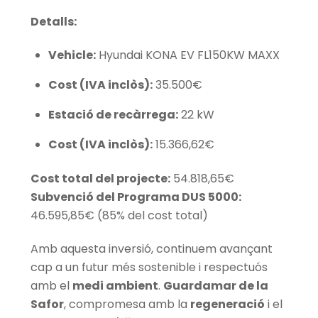
Detalls:
Vehicle:
Hyundai KONA EV FL150KW MAXX
Cost (IVA inclòs):
35.500€
Estació de recàrrega:
22 kW
Cost (IVA inclòs):
15.366,62€
Cost total del projecte:
54.818,65€
Subvenció del Programa DUS 5000:
46.595,85€ (85% del cost total)
Amb aquesta inversió, continuem avançant
cap a un futur més sostenible i respectuós
amb el
medi ambient
.
Guardamar de la
Safor
, compromesa amb la
regeneració
i el