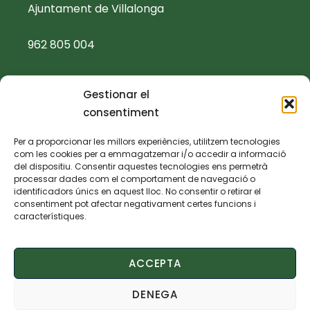
Ajuntament de Villalonga
962 805 004
ajuntament@villalonga.es
Gestionar el
consentiment
TEXTOS LEGALS
Per a proporcionar les millors experiències, utilitzem tecnologies
com les cookies per a emmagatzemar i/o accedir a informació
Política de privacidad
del dispositiu. Consentir aquestes tecnologies ens permetrà
processar dades com el comportament de navegació o
identificadors únics en aquest lloc. No consentir o retirar el
Política de cookies
consentiment pot afectar negativament certes funcions i
característiques.
Aviso legal
ACCEPTA
Declaración de accesibilidad
DENEGA