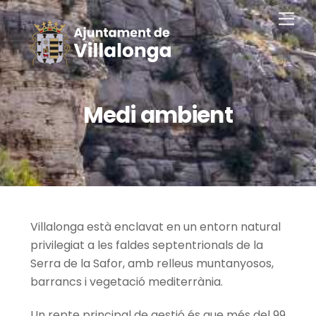
Saltar
Men
al
contingut
Medi ambient
Villalonga està enclavat en un entorn natural
privilegiat a les faldes septentrionals de la
Serra de la Safor, amb relleus muntanyosos,
barrancs i vegetació mediterrània.
Un repte principal de gestió és que més del 99