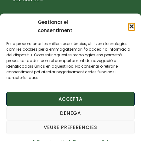
ajuntament@villalonga.es
Gestionar el
consentiment
TEXTOS LEGALS
Per a proporcionar les millors experiències, utilitzem tecnologies
com les cookies per a emmagatzemar i/o accedir a informació
Política de privacidad
del dispositiu. Consentir aquestes tecnologies ens permetrà
processar dades com el comportament de navegació o
identificadors únics en aquest lloc. No consentir o retirar el
Política de cookies
consentiment pot afectar negativament certes funcions i
característiques.
Aviso legal
ACCEPTA
Declaración de accesibilidad
DENEGA
VEURE PREFERÈNCIES
© 2025 Ajuntament de Villalonga – Web
desenvolupada per
Accesia Soluciones S.L.