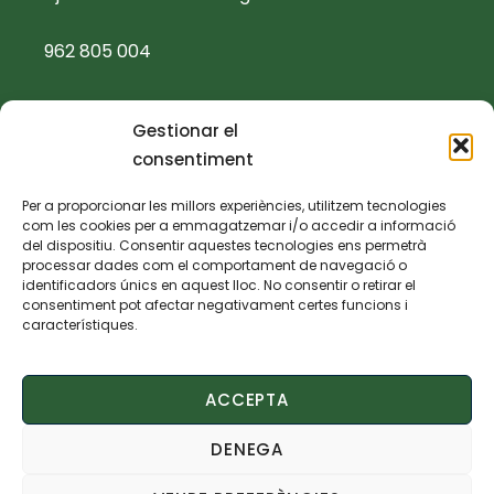
962 805 004
ajuntament@villalonga.es
Gestionar el
consentiment
TEXTOS LEGALS
Per a proporcionar les millors experiències, utilitzem tecnologies
com les cookies per a emmagatzemar i/o accedir a informació
Política de privacidad
del dispositiu. Consentir aquestes tecnologies ens permetrà
processar dades com el comportament de navegació o
identificadors únics en aquest lloc. No consentir o retirar el
Política de cookies
consentiment pot afectar negativament certes funcions i
característiques.
Aviso legal
ACCEPTA
Declaración de accesibilidad
DENEGA