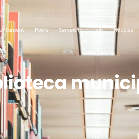
juntament
Poble
Serveis municipals
Noticies
blioteca munici