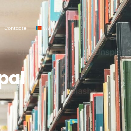
Contacte
VA
pal