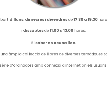
bert
dilluns
,
dimecres
i
divendres
de
17:30 a 19:30
hore
i
dissabtes
de
11:00 a 13:00
hores.
El saber no ocupa lloc.
b una àmplia col·lecció de llibres de diverses temàtiques 
rie d’ordinadors amb connexió a internet on els usuaris p