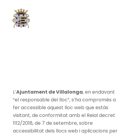
Saltar
Men
al
contingut
Declaració
d’Accessibilitat
L’
Ajuntament de Villalonga
, en endavant
“el responsable del lloc”, s’ha compromés a
fer accessible aquest lloc web que estàs
visitant, de conformitat amb el Reial decret
1112/2018, de 7 de setembre, sobre
accessibilitat dels llocs web i aplicacions per