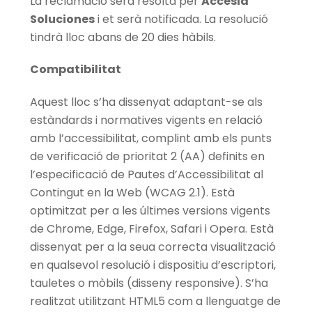
La reclamació serà resolta per
Accesia
Soluciones
i et serà notificada. La resolució
tindrà lloc abans de 20 dies hàbils.
Compatibilitat
Aquest lloc s’ha dissenyat adaptant-se als
estàndards i normatives vigents en relació
amb l’accessibilitat, complint amb els punts
de verificació de prioritat 2 (AA) definits en
l’especificació de Pautes d’Accessibilitat al
Contingut en la Web (WCAG 2.1). Està
optimitzat per a les últimes versions vigents
de Chrome, Edge, Firefox, Safari i Opera. Està
dissenyat per a la seua correcta visualització
en qualsevol resolució i dispositiu d’escriptori,
tauletes o mòbils (disseny responsive). S’ha
realitzat utilitzant HTML5 com a llenguatge de