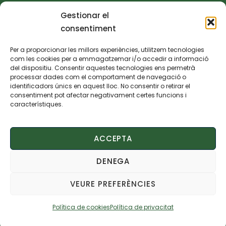
ajuntament@villalonga.es
Gestionar el
consentiment
TEXTOS LEGALS
Per a proporcionar les millors experiències, utilitzem tecnologies
com les cookies per a emmagatzemar i/o accedir a informació
Política de privacidad
del dispositiu. Consentir aquestes tecnologies ens permetrà
processar dades com el comportament de navegació o
identificadors únics en aquest lloc. No consentir o retirar el
Política de cookies
consentiment pot afectar negativament certes funcions i
característiques.
Aviso legal
ACCEPTA
Declaración de accesibilidad
DENEGA
VEURE PREFERÈNCIES
© 2025 Ajuntament de Villalonga – Web
desenvolupada per
Accesia Soluciones S.L.
Política de cookies
Política de privacitat