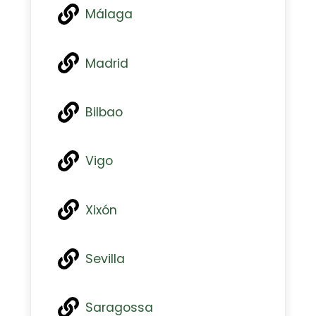
Málaga
Madrid
Bilbao
Vigo
Xixón
Sevilla
Saragossa