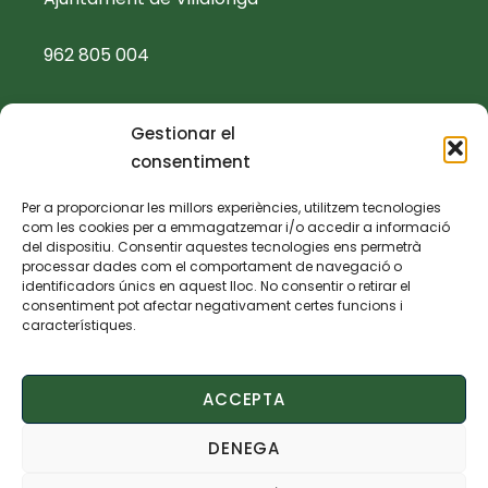
962 805 004
ajuntament@villalonga.es
Gestionar el
consentiment
TEXTOS LEGALS
Per a proporcionar les millors experiències, utilitzem tecnologies
com les cookies per a emmagatzemar i/o accedir a informació
Política de privacidad
del dispositiu. Consentir aquestes tecnologies ens permetrà
processar dades com el comportament de navegació o
identificadors únics en aquest lloc. No consentir o retirar el
Política de cookies
consentiment pot afectar negativament certes funcions i
característiques.
Aviso legal
ACCEPTA
Declaración de accesibilidad
DENEGA