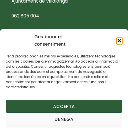
Ajuntament de Villalonga
962 805 004
ajuntament@villalonga.es
Gestionar el
consentiment
TEXTOS LEGALS
Per a proporcionar les millors experiències, utilitzem tecnologies
com les cookies per a emmagatzemar i/o accedir a informació
Política de privacidad
del dispositiu. Consentir aquestes tecnologies ens permetrà
processar dades com el comportament de navegació o
identificadors únics en aquest lloc. No consentir o retirar el
Política de cookies
consentiment pot afectar negativament certes funcions i
característiques.
Aviso legal
ACCEPTA
Declaración de accesibilidad
DENEGA