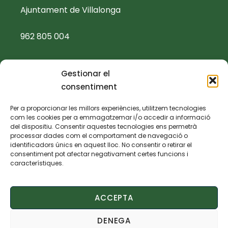
Ajuntament de Villalonga
962 805 004
ajuntament@villalonga.es
Gestionar el
consentiment
TEXTOS LEGALS
Per a proporcionar les millors experiències, utilitzem tecnologies
com les cookies per a emmagatzemar i/o accedir a informació
Política de privacidad
del dispositiu. Consentir aquestes tecnologies ens permetrà
processar dades com el comportament de navegació o
identificadors únics en aquest lloc. No consentir o retirar el
Política de cookies
consentiment pot afectar negativament certes funcions i
característiques.
Aviso legal
ACCEPTA
Declaración de accesibilidad
DENEGA