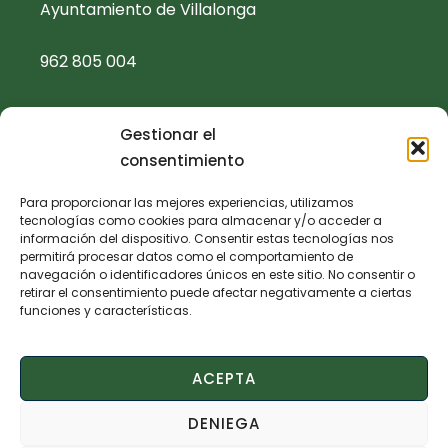
Ayuntamiento de Villalonga
962 805 004
ajuntament@villalonga.es
Gestionar el
consentimiento
TEXTOS LEGALES
Para proporcionar las mejores experiencias, utilizamos
tecnologías como cookies para almacenar y/o acceder a
Política de privacidad
información del dispositivo. Consentir estas tecnologías nos
permitirá procesar datos como el comportamiento de
navegación o identificadores únicos en este sitio. No consentir o
Política de cookies
retirar el consentimiento puede afectar negativamente a ciertas
funciones y características.
Aviso legal
ACEPTA
Declaración de accesibilidad
DENIEGA